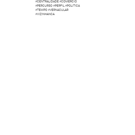
#
CENTRALIDADE
#
COMERCIO
#
PERCURSO
#
PERFIL
#
POLITICA
#
TEMPO
#
VERNACULAR
#
VIZINHANCA