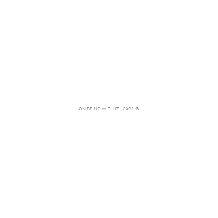
ON BEING WITH IT - 2021 ©