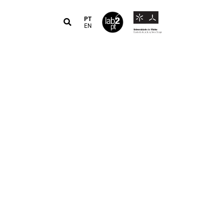
PT
EN