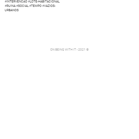
#
INTERVENCAO
#
LOTE-HABITACIONAL
#
RUINA
#
SOCIAL
#
TEMPO
#
VAZIOS-
URBANOS
ON BEING WITH IT - 2021 ©