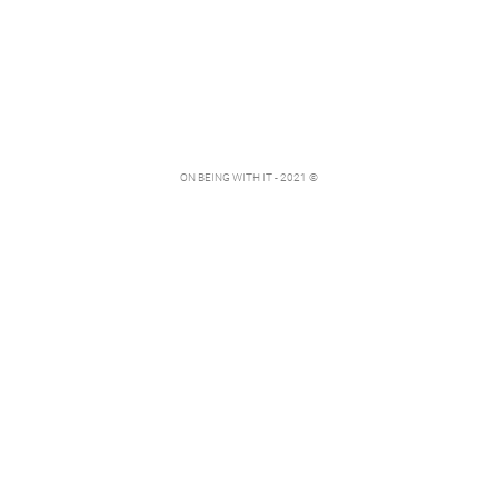
ON BEING WITH IT - 2021 ©