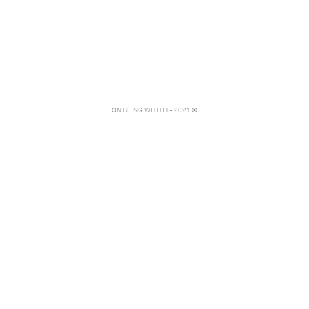
ON BEING WITH IT - 2021 ©