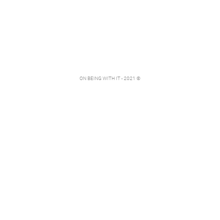
ON BEING WITH IT - 2021 ©