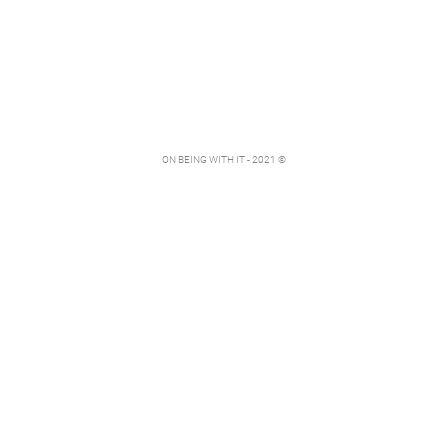
ON BEING WITH IT - 2021 ©