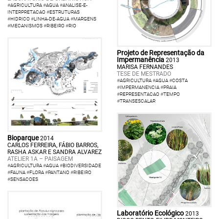
#
AGRICULTURA
#
AGUA
#
ANALISE-E-
INTERPRETACAO
#
ESTRUTURAS
#
HIDRICO
#
LINHA-DE-AGUA
#
MARGENS
#
MECANISMOS
#
RIBEIRO
#
RIO
Projeto de Representação da
Impermanência
2013
MARISA FERNANDES
TESE DE MESTRADO
#
AGRICULTURA
#
AGUA
#
COSTA
#
IMPERMANENCIA
#
PRAIA
#
REPRESENTACAO
#
TEMPO
#
TRANSESCALAR
Bioparque
2014
CARLOS FERREIRA, FÁBIO BARROS,
RASHA ASKAR E SANDRA ALVAREZ
ATELIER 1A – PAISAGEM
#
AGRICULTURA
#
AGUA
#
BIODIVERSIDADE
#
FAUNA
#
FLORA
#
PANTANO
#
RIBEIRO
#
SENSACOES
Laboratório Ecológico
2013