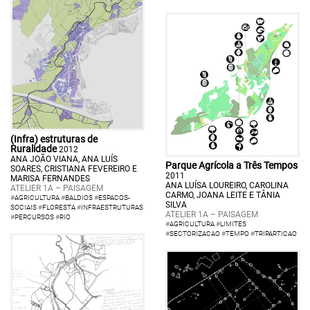
(Infra) estruturas de
Ruralidade
2012
ANA JOÃO VIANA, ANA LUÍS
Parque Agrícola a Três Tempos
SOARES, CRISTIANA FEVEREIRO E
2011
MARISA FERNANDES
ANA LUÍSA LOUREIRO, CAROLINA
ATELIER 1A – PAISAGEM
CARMO, JOANA LEITE E TÂNIA
#
AGRICULTURA
#
BALDIOS
#
ESPACOS-
SILVA
SOCIAIS
#
FLORESTA
#
INFRAESTRUTURAS
ATELIER 1A – PAISAGEM
#
PERCURSOS
#
RIO
#
AGRICULTURA
#
LIMITES
#
SECTORIZACAO
#
TEMPO
#
TRIPARTICAO