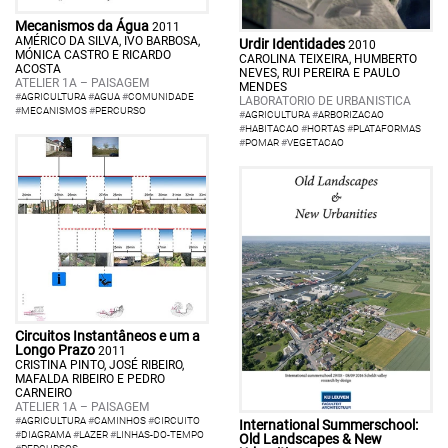
Mecanismos da Água
2011
AMÉRICO DA SILVA, IVO BARBOSA,
Urdir Identidades
2010
MÓNICA CASTRO E RICARDO
CAROLINA TEIXEIRA, HUMBERTO
ACOSTA
NEVES, RUI PEREIRA E PAULO
ATELIER 1A – PAISAGEM
MENDES
#
AGRICULTURA
#
AGUA
#
COMUNIDADE
LABORATORIO DE URBANISTICA
#
MECANISMOS
#
PERCURSO
#
AGRICULTURA
#
ARBORIZACAO
#
HABITACAO
#
HORTAS
#
PLATAFORMAS
#
POMAR
#
VEGETACAO
Circuitos Instantâneos e um a
Longo Prazo
2011
CRISTINA PINTO, JOSÉ RIBEIRO,
MAFALDA RIBEIRO E PEDRO
CARNEIRO
ATELIER 1A – PAISAGEM
#
AGRICULTURA
#
CAMINHOS
#
CIRCUITO
International Summerschool:
#
DIAGRAMA
#
LAZER
#
LINHAS-DO-TEMPO
Old Landscapes & New