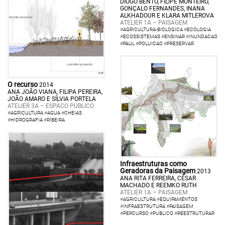
DIOGO BENTO, FILIPE MONTEIRO,
GONÇALO FERNANDES, INANA
ALKHADOUR E KLARA MITLEROVA
ATELIER 1A – PAISAGEM
#
AGRICULTURA-BIOLOGICA
#
ECOLOGIA
#
ECOSSISTEMAS
#
ENSINAR
#
INUNDACAO
#
PAUL
#
POLUICAO
#
PRESERVAR
O recurso
2014
ANA JOÃO VIANA, FILIPA PEREIRA,
JOÃO AMARO E SÍLVIA PORTELA
ATELIER 3A – ESPACO PUBLICO
#
AGRICULTURA
#
AGUA
#
CHEIAS
#
HIDROGRAFIA
#
RIBEIRA
Infraestruturas como
Geradoras da Paisagem
2013
ANA RITA FERREIRA, CÉSAR
MACHADO E REEMKO RUTH
ATELIER 1A – PAISAGEM
#
AGRICULTURA
#
EQUIPAMENTOS
#
INFRAESTRUTURA
#
PAISAGEM
#
PERCURSO
#
PUBLICO
#
REESTRUTURAR