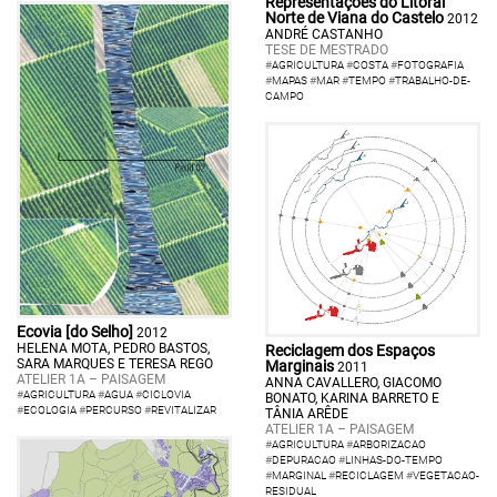
Representações do Litoral
Norte de Viana do Castelo
2012
ANDRÉ CASTANHO
TESE DE MESTRADO
#
AGRICULTURA
#
COSTA
#
FOTOGRAFIA
#
MAPAS
#
MAR
#
TEMPO
#
TRABALHO-DE-
CAMPO
Ecovia [do Selho]
2012
HELENA MOTA, PEDRO BASTOS,
Reciclagem dos Espaços
SARA MARQUES E TERESA REGO
Marginais
2011
ATELIER 1A – PAISAGEM
ANNA CAVALLERO, GIACOMO
#
AGRICULTURA
#
AGUA
#
CICLOVIA
BONATO, KARINA BARRETO E
#
ECOLOGIA
#
PERCURSO
#
REVITALIZAR
TÂNIA ARÊDE
ATELIER 1A – PAISAGEM
#
AGRICULTURA
#
ARBORIZACAO
#
DEPURACAO
#
LINHAS-DO-TEMPO
#
MARGINAL
#
RECICLAGEM
#
VEGETACAO-
RESIDUAL