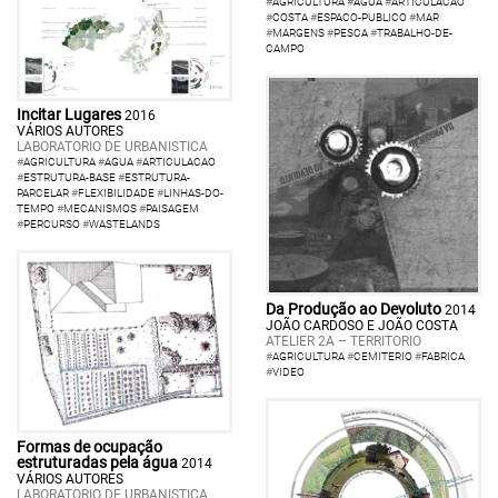
#
AGRICULTURA
#
AGUA
#
ARTICULACAO
#
COSTA
#
ESPACO-PUBLICO
#
MAR
#
MARGENS
#
PESCA
#
TRABALHO-DE-
CAMPO
Incitar Lugares
2016
VÁRIOS AUTORES
LABORATORIO DE URBANISTICA
#
AGRICULTURA
#
AGUA
#
ARTICULACAO
#
ESTRUTURA-BASE
#
ESTRUTURA-
PARCELAR
#
FLEXIBILIDADE
#
LINHAS-DO-
TEMPO
#
MECANISMOS
#
PAISAGEM
#
PERCURSO
#
WASTELANDS
Da Produção ao Devoluto
2014
JOÃO CARDOSO E JOÃO COSTA
ATELIER 2A – TERRITORIO
#
AGRICULTURA
#
CEMITERIO
#
FABRICA
#
VIDEO
Formas de ocupação
estruturadas pela água
2014
VÁRIOS AUTORES
LABORATORIO DE URBANISTICA