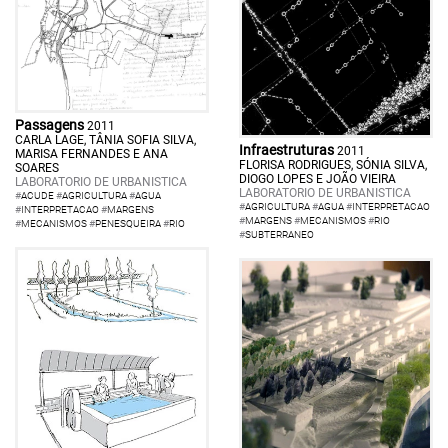
Passagens
2011
CARLA LAGE, TÂNIA SOFIA SILVA,
Infraestruturas
2011
MARISA FERNANDES E ANA
FLORISA RODRIGUES, SÓNIA SILVA,
SOARES
DIOGO LOPES E JOÃO VIEIRA
LABORATORIO DE URBANISTICA
LABORATORIO DE URBANISTICA
#
ACUDE
#
AGRICULTURA
#
AGUA
#
AGRICULTURA
#
AGUA
#
INTERPRETACAO
#
INTERPRETACAO
#
MARGENS
#
MARGENS
#
MECANISMOS
#
RIO
#
MECANISMOS
#
PENESQUEIRA
#
RIO
#
SUBTERRANEO