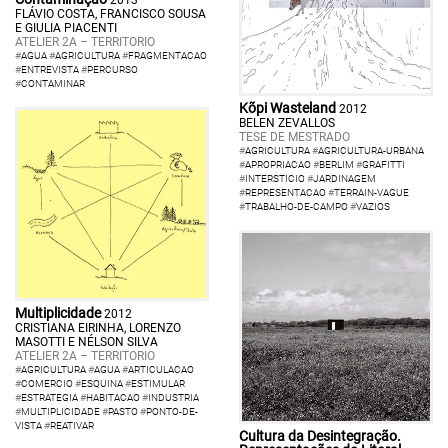
FLÁVIO COSTA, FRANCISCO SOUSA
E GIULIA PIACENTI
ATELIER 2A – TERRITORIO
#
AGUA
#
AGRICULTURA
#
FRAGMENTACAO
#
ENTREVISTA
#
PERCURSO
#
CONTAMINAR
Kõpi Wasteland
2012
BELEN ZEVALLOS
TESE DE MESTRADO
#
AGRICULTURA
#
AGRICULTURA-URBANA
#
APROPRIACAO
#
BERLIM
#
GRAFITTI
#
INTERSTICIO
#
JARDINAGEM
#
REPRESENTACAO
#
TERRAIN-VAGUE
#
TRABALHO-DE-CAMPO
#
VAZIOS
Multiplicidade
2012
CRISTIANA EIRINHA, LORENZO
MASOTTI E NÉLSON SILVA
ATELIER 2A – TERRITORIO
#
AGRICULTURA
#
AGUA
#
ARTICULACAO
#
COMERCIO
#
ESQUINA
#
ESTIMULAR
#
ESTRATEGIA
#
HABITACAO
#
INDUSTRIA
#
MULTIPLICIDADE
#
PASTO
#
PONTO-DE-
VISTA
#
REATIVAR
Cultura da Desintegração.