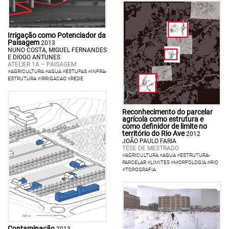
Irrigação como Potenciador da
Paisagem
2013
NUNO COSTA, MIGUEL FERNANDES
E DIOGO ANTUNES
ATELIER 1A – PAISAGEM
#
AGRICULTURA
#
AGUA
#
ESTUFAS
#
INFRA-
ESTRUTURA
#
IRRIGACAO
#
REDE
Reconhecimento do parcelar
agrícola como estrutura e
como definidor de limite no
território do Rio Ave
2012
JOÃO PAULO FARIA
TESE DE MESTRADO
#
AGRICULTURA
#
AGUA
#
ESTRUTURA-
PARCELAR
#
LIMITES
#
MORFOLOGIA
#
RIO
#
TOPOGRAFIA
Contaminação
2013