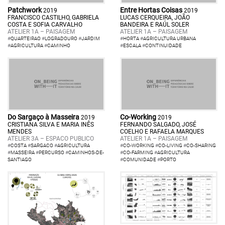
Patchwork
Entre Hortas Coisas
2019
2019
FRANCISCO CASTILHO, GABRIELA
LUCAS CERQUEIRA, JOÃO
COSTA E SOFIA CARVALHO
BANDEIRA E RAÚL SOLER
ATELIER 1A – PAISAGEM
ATELIER 1A – PAISAGEM
#
QUARTEIRAO
#
LOGRADOURO
#
JARDIM
#
HORTA
#
AGRICULTURA URBANA
#
AGRICULTURA
#
CAMINHO
#
ESCALA
#
CONTINUIDADE
Do Sargaço à Masseira
Co-Working
2019
2019
CRISTIANA SILVA E MARIA INÊS
FERNANDO SALGADO, JOSÉ
MENDES
COELHO E RAFAELA MARQUES
ATELIER 3A – ESPACO PUBLICO
ATELIER 1A – PAISAGEM
#
COSTA
#
SARGACO
#
AGRICULTURA
#
CO-WORKING
#
CO-LIVING
#
CO-SHARING
#
MASSEIRA
#
PERCURSO
#
CAMINHOS-DE-
#
CO-FARMING
#
AGRICULTURA
SANTIAGO
#
COMUNIDADE
#
PORTO