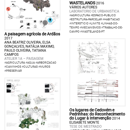
WASTELANDS
2016
VÁRIOS AUTORES
LABORATORIO DE URBANISTICA
#
AGRICULTURA
#
ESPACO-PUBLICO
#
ESTRUTURA-PARCELAR
#
HABITACAO
#
INTERSTICIO
#
LIMITE
#
LINHAS-DO-
TEMPO
#
MECANISMOS
#
TRABALHO-DE-
CAMPO
#
WASTELANDS-PT
A paisagem agrícola de Ardãos
2017
ANA BEATRIZ OLIVEIRA, ELSA
GONÇALVES, NATÁLIA MAXIMO,
PAULO OLIVEIRA, TATIANA
CAMPOS
ATELIER 1A – PAISAGEM
#
AGRICULTURA
#
AGUA
#
ARBORIZACAO
#
CAMINHOS
#
CULTURAS
#
MUROS
#
PRESERVAR
Os lugares de Cedovém e
Pedrinhas: do Reconhecimento
do Lugar à Intervenção
2014
ELISABETE MONTE
TESE DE MESTRADO