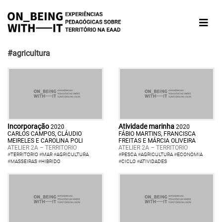
#agricultura
Incorporação
Atividade marinha
2020
2020
CARLOS CAMPOS, CLÁUDIO
FÁBIO MARTINS, FRANCISCA
MEIRELES E CAROLINA POLI
FREITAS E MÁRCIA OLIVEIRA
ATELIER 2A – TERRITORIO
ATELIER 2A – TERRITORIO
#
TERRITORIO
#
MAR
#
AGRICULTURA
#
PESCA
#
AGRICULTURA
#
ECONOMIA
#
MASSEIRAS
#
HIBRIDO
#
CICLO
#
ATIVIDADES