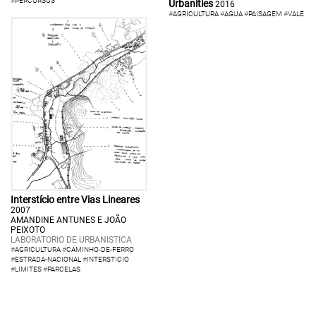
#
PERCURSOS
Urbanities
2016
#
AGRICULTURA
#
AGUA
#
PAISAGEM
#
VALE
Interstício entre Vias Lineares
2007
AMANDINE ANTUNES E JOÃO
PEIXOTO
LABORATORIO DE URBANISTICA
#
AGRICULTURA
#
CAMINHO-DE-FERRO
#
ESTRADA-NACIONAL
#
INTERSTICIO
#
LIMITES
#
PARCELAS