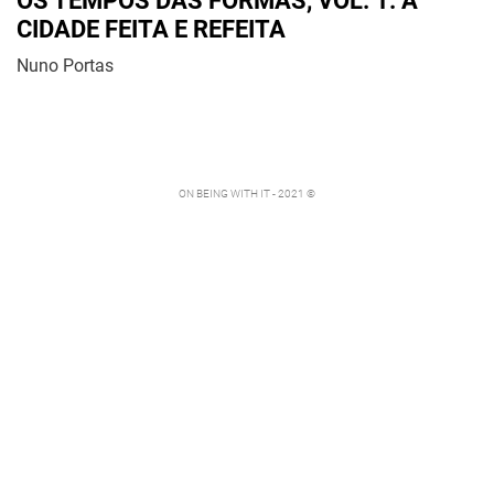
OS TEMPOS DAS FORMAS, VOL. 1: A
CIDADE FEITA E REFEITA
Nuno Portas
ON BEING WITH IT - 2021 ©