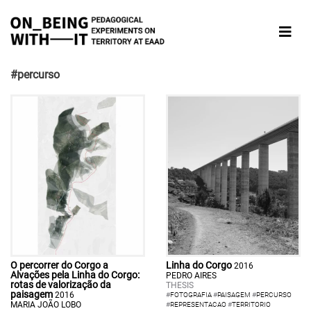
#percurso
O percorrer do Corgo a
Linha do Corgo
2016
Alvações pela Linha do Corgo:
PEDRO AIRES
rotas de valorização da
THESIS
paisagem
2016
#
FOTOGRAFIA
#
PAISAGEM
#
PERCURSO
MARIA JOÃO LOBO
#
REPRESENTACAO
#
TERRITORIO