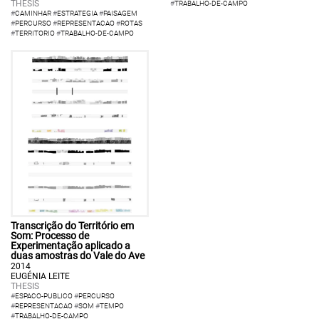
THESIS
#
TRABALHO-DE-CAMPO
#
CAMINHAR
#
ESTRATEGIA
#
PAISAGEM
#
PERCURSO
#
REPRESENTACAO
#
ROTAS
#
TERRITORIO
#
TRABALHO-DE-CAMPO
Transcrição do Território em
Som: Processo de
Experimentação aplicado a
duas amostras do Vale do Ave
2014
EUGÉNIA LEITE
THESIS
#
ESPACO-PUBLICO
#
PERCURSO
#
REPRESENTACAO
#
SOM
#
TEMPO
#
TRABALHO-DE-CAMPO