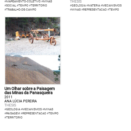
THESIS
#
MAPEAMENTO-COLETIVO
#
MINAS
#
SOCIAL
#
TEMPO
#
TERRITORIO
#
GEOLOGIA
#
MATERIA
#
MECANISMOS
#
TRABALHO-DE-CAMPO
#
MINAS
#
REPRESENTACAO
#
TEMPO
Um Olhar sobre a Paisagem
das Minas da Panasqueira
2011
ANA LÚCIA PEREIRA
THESIS
#
GEOLOGIA
#
MECANISMOS
#
MINAS
#
PAISAGEM
#
REPRESENTACAO
#
TEMPO
#
TERRITORIO